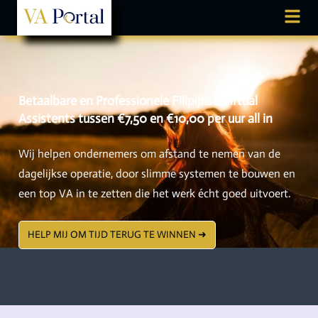
Betaalbare en Professionele Filipijnse Virtual
Assistents tussen €7,50 en €10,00 per uur all in
Wij helpen ondernemers om afstand te nemen van de
dagelijkse operatie, door slimme systemen te bouwen en
een top VA in te zetten die het werk écht goed uitvoert.
HELP MIJ OM TIJD TERUG TE WINNEN ➜