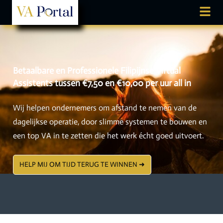
Betaalbare en Professionele Filipijnse Virtual
Assistents tussen €7,50 en €10,00 per uur all in
Wij helpen ondernemers om afstand te nemen van de
dagelijkse operatie, door slimme systemen te bouwen en
een top VA in te zetten die het werk écht goed uitvoert.
HELP MIJ OM TIJD TERUG TE WINNEN ➜